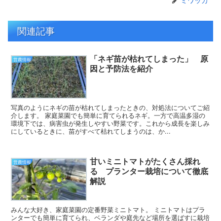
ミワッカ
関連記事
「ネギ苗が枯れてしまった」 原
営農情報
因と予防法を紹介
写真のようにネギの苗が枯れてしまったときの、対処法についてご紹
介します。 家庭菜園でも簡単に育てられるネギ。一方で高温多湿の
環境下では、病害虫が発生しやすい野菜です。これから成長を楽しみ
にしているときに、苗がすべて枯れてしまうのは、か...
甘いミニトマトがたくさん採れ
営農情報
る プランター栽培について徹底
解説
みんな大好き、家庭菜園の定番野菜ミニトマト。 ミニトマトはプラ
ンターでも簡単に育てられ、ベランダや庭先など場所を選ばすに栽培