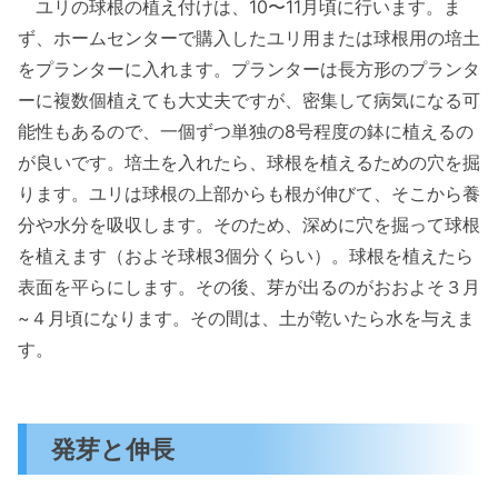
ユリの球根の植え付けは、10〜11月頃に行います。ま
ず、ホームセンターで購入したユリ用または球根用の培土
をプランターに入れます。プランターは長方形のプランタ
ーに複数個植えても大丈夫ですが、密集して病気になる可
能性もあるので、一個ずつ単独の8号程度の鉢に植えるの
が良いです。培土を入れたら、球根を植えるための穴を掘
ります。ユリは球根の上部からも根が伸びて、そこから養
分や水分を吸収します。そのため、深めに穴を掘って球根
を植えます（およそ球根3個分くらい）。球根を植えたら
表面を平らにします。その後、芽が出るのがおおよそ３月
~４月頃になります。その間は、土が乾いたら水を与えま
す。
発芽と伸長