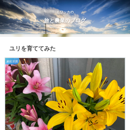
ミワッカの
旅と農業のブログ
ユリを育ててみた
家庭菜園