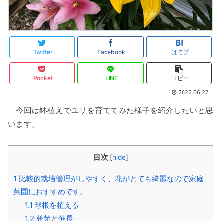
Twitter
Facebook
はてブ
Pocket
LINE
コピー
2022.06.27
今回は鉢植えでユリを育ててみた様子を紹介したいと思
います。
目次
[
hide
]
1
比較的栽培管理がしやすく、花がとても綺麗なので家庭
菜園におすすめです。
1.1
球根を植える
1.2
発芽と伸長