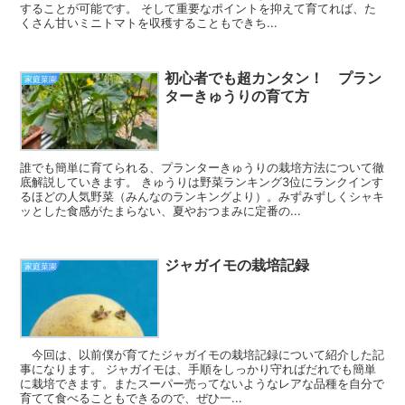
することが可能です。 そして重要なポイントを抑えて育てれば、た
くさん甘いミニトマトを収穫することもできち...
初心者でも超カンタン！ プラン
家庭菜園
ターきゅうりの育て方
誰でも簡単に育てられる、プランターきゅうりの栽培方法について徹
底解説していきます。 きゅうりは野菜ランキング3位にランクインす
るほどの人気野菜（みんなのランキングより）。みずみずしくシャキ
ッとした食感がたまらない、夏やおつまみに定番の...
ジャガイモの栽培記録
家庭菜園
今回は、以前僕が育てたジャガイモの栽培記録について紹介した記
事になります。 ジャガイモは、手順をしっかり守ればだれでも簡単
に栽培できます。またスーパー売ってないようなレアな品種を自分で
育てて食べることもできるので、ぜひ一...