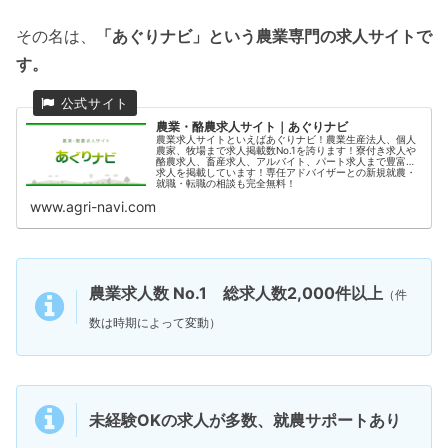
その名は、
「あぐりナビ」という農業専門の求人サイトで
す。
農業・酪農求人サイト｜あぐりナビ
農業求人サイトといえばあぐりナビ！農業生産法人、個人
農家、牧場まで求人掲載数No.1を誇ります！寮付き求人や
酪農求人、畜産求人、アルバイト、パート求人まで豊富な
求人を掲載しています！専任アドバイザーとの新規就農・
就職・転職の相談も完全無料！
www.agri-navi.com
農業求人数 No.1 総求人数2,000件以上
（件
数は時期によって変動）
未経験OKの求人が多数、就農サポートあり