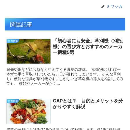
ミワッカ
関連記事
「初心者にも安全」草刈機（刈払
営農情報
機）の選び方とおすすめのメーカ
ー機種5選
庭先や畑などに容赦なく生えてくる真夏の雑草。 面積が広ければ一
本ずつ手で草取りしていたら、日が暮れてしまいます。 そんな草刈
りに便利な道具が草刈機です。しかしいざ草刈機の導入を検討してみ
ても、 種類やメーカーがたく...
GAPとは？ 目的とメリットを分
営農情報
かりやすく解説
農業の分野におけるGAPの意味について解説します。GAPに取り組