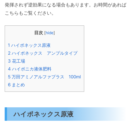
発揮されず逆効果になる場合もあります。お時間があれば
こちらもご覧ください。
目次
[
hide
]
1
ハイポネックス原液
2
ハイポネックス アンプルタイプ
3
花工場
4
ハイポニカ液体肥料
5
万田アミノアルファプラス 100ml
6
まとめ
ハイポネックス原液