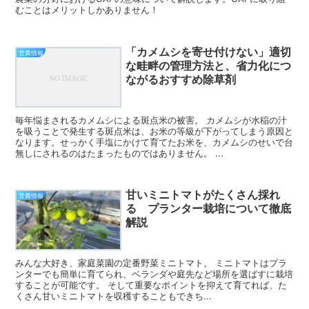
むことはメリットしかありません！
「カメムシを寄せ付けない」適切
営農情報
な畦畔の管理方法と、省力化につ
ながるおすすめ除草剤
毎年悩まされるカメムシによる斑点米の被害。 カメムシが水稲の汁
を吸うことで発生する斑点米は、お米の等級が下がってしまう原因と
なります。せっかく手塩にかけて育てたお米を、カメムシのせいで台
無しにされるのはたまったものではありません。 ...
甘いミニトマトがたくさん採れ
営農情報
る プランター栽培について徹底
解説
みんな大好き、家庭菜園の定番野菜ミニトマト。 ミニトマトはプラ
ンターでも簡単に育てられ、ベランダや庭先など場所を選ばすに栽培
することが可能です。 そして重要なポイントを抑えて育てれば、た
くさん甘いミニトマトを収穫することもできち...