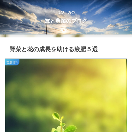
ミワッカの
旅と農業のブログ
野菜と花の成長を助ける液肥５選
営農情報