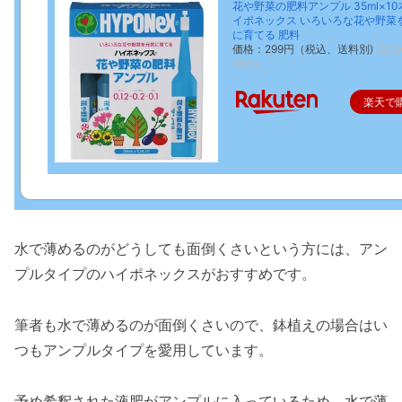
花や野菜の肥料アンプル 35ml×10
イポネックス いろいろな花や野菜
に育てる 肥料
価格：299円（税込、送料別)
(202
時点)
楽天で
水で薄めるのがどうしても面倒くさいという方には、アン
プルタイプのハイポネックスがおすすめです。
筆者も水で薄めるのが面倒くさいので、鉢植えの場合はい
つもアンプルタイプを愛用しています。
予め希釈された液肥がアンプルに入っているため、水で薄