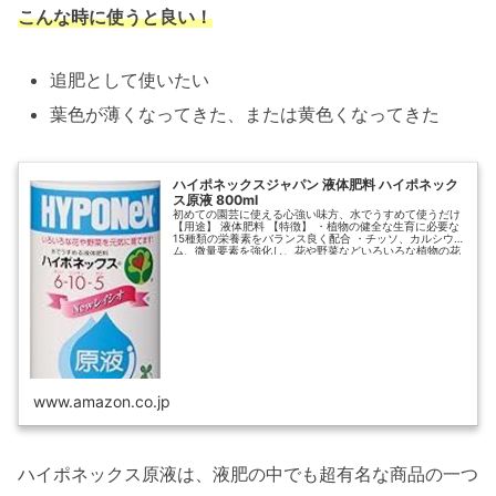
こんな時に使うと良い！
追肥として使いたい
葉色が薄くなってきた、または黄色くなってきた
ハイポネックスジャパン 液体肥料 ハイポネック
ス原液 800ml
初めての園芸に使える心強い味方、水でうすめて使うだけ
【用途】 液体肥料 【特徴】 ・植物の健全な生育に必要な
15種類の栄養素をバランス良く配合 ・チッソ、カルシウ
ム、微量要素を強化し、花や野菜などいろいろな植物の花
や実つき、花色・葉色を良くする ・与えて効果がすぐに現
れる速効性で、草花から野菜まで、いろいろな植物...
www.amazon.co.jp
ハイポネックス原液は、液肥の中でも超有名な商品の一つ