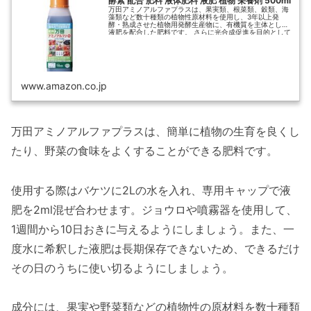
酵素 配合 肥料 液体肥料 液肥 植物 栄養剤 500ml
万田アミノアルファプラスは、果実類、根菜類、穀類、海
藻類など数十種類の植物性原材料を使用し、3年以上発
酵・熟成させた植物用発酵生産物に、有機質を主体とした
液肥を配合した肥料です。 さらに光合成促進を目的として
「マグネシウム」を配合しました。 【内容量】500ml 【使
用方法】水で1,000倍に薄めてジョウロや噴霧器など...
www.amazon.co.jp
万田アミノアルファプラスは、簡単に植物の生育を良くし
たり、野菜の食味をよくすることができる肥料です。
使用する際はバケツに2Ⅼの水を入れ、専用キャップで液
肥を2ml混ぜ合わせます。ジョウロや噴霧器を使用して、
1週間から10日おきに与えるようにしましょう。また、一
度水に希釈した液肥は長期保存できないため、できるだけ
その日のうちに使い切るようにしましょう。
成分には、果実や野菜類などの植物性の原材料を数十種類