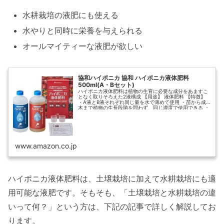
水耕栽培の液肥にも使える
水やりと同時に栄養を与えられる
オールマイティーな液肥が欲しい
協和ハイポニカ 協和 ハイポニカ液体肥料
500ml(A・Bセット)
ハイポニカ液体肥料は植物の生育に必要な成分をあますこ
となく取りそろえた2液構成 【用途】 液体肥料 【特徴】
・A液とB液それぞれ同じ量を水で薄めて使用 ・苗から成
木まで植物の生長段階を問わず、同じ濃度で使用できる ・
水耕栽培はもちろん土耕栽培にも使え、野菜・樹木・観葉
植物などさまざまな植物の栽培に利用できる 【...
www.amazon.co.jp
ハイポニカ液体肥料は、土壌栽培に加えて水耕栽培にも適
用可能な液肥です。そもそも、「土壌栽培と水耕栽培の違
いって何？」という方は、下記の記事で詳しく解説してお
ります。