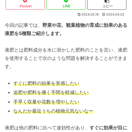
Pocket
LINE
コピー
2024.05.19
2024.04.02
今回の記事では、
野菜や花、観葉植物の育成に効果のある
液肥を5種類ご紹介します。
液肥とは肥料成分を水に溶かした肥料のことを言い、液肥
を使用することで次のような問題を解決することができま
す。
すぐに肥料の効果を実感したい
追肥や肥料を播く手間を軽減したい
手早く収量や花数を増やしたい
なんだか最近うちの植物元気ないなー
液肥は他の肥料に比べて速効性があり、
すぐに効果が目に